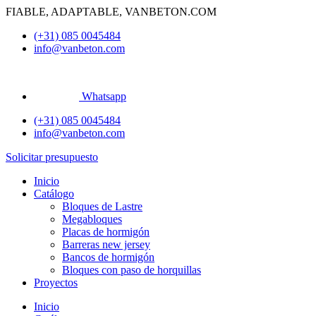
Ir
FIABLE, ADAPTABLE, VANBETON.COM
al
(+31) 085 0045484
contenido
info@vanbeton.com
Whatsapp
(+31) 085 0045484
info@vanbeton.com
Solicitar presupuesto
Inicio
Catálogo
Bloques de Lastre
Megabloques
Placas de hormigón
Barreras new jersey
Bancos de hormigón
Bloques con paso de horquillas
Proyectos
Inicio